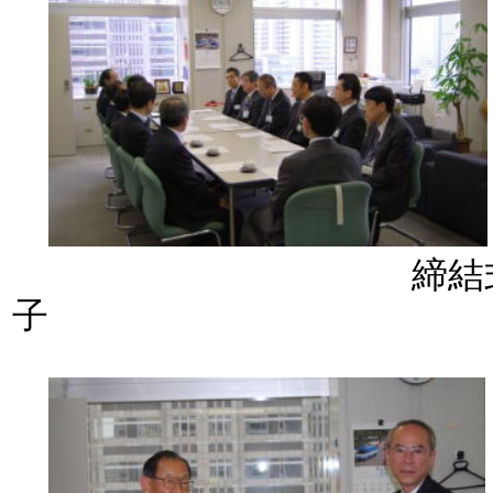
締結式の
子 締