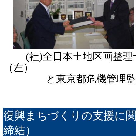
(社)全日本土地区画整理士
（左） 締結式
と東京都危機管理監 島
復興まちづくりの支援に
締結）